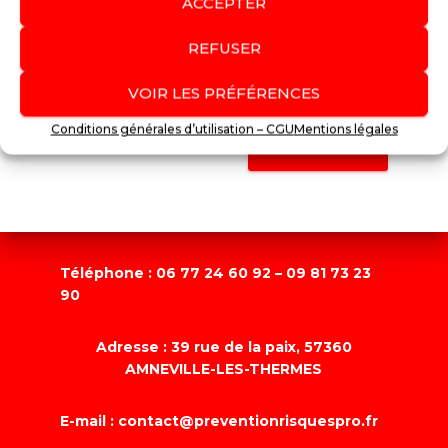
ACCEPTER
REFUSER
VOIR LES PRÉFÉRENCES
Conditions générales d’utilisation – CGU
Mentions légales
ENVOYER
Téléphone :
06 77 24 60 92 – 09 81 73 23
90
Adresse :
39 rue de la paix, 57360
AMNEVILLE-LES-THERMES
E-mail : contact@preventionrisquespro.fr