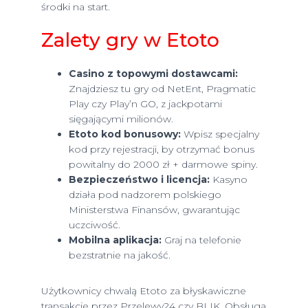
środki na start.
Zalety gry w Etoto
Casino z topowymi dostawcami:
Znajdziesz tu gry od NetEnt, Pragmatic
Play czy Play’n GO, z jackpotami
sięgającymi milionów.
Etoto kod bonusowy:
Wpisz specjalny
kod przy rejestracji, by otrzymać bonus
powitalny do 2000 zł + darmowe spiny.
Bezpieczeństwo i licencja:
Kasyno
działa pod nadzorem polskiego
Ministerstwa Finansów, gwarantując
uczciwość.
Mobilna aplikacja:
Graj na telefonie
bezstratnie na jakość.
Użytkownicy chwalą Etoto za błyskawiczne
transakcje przez Przelewy24 czy BLIK. Obsługa